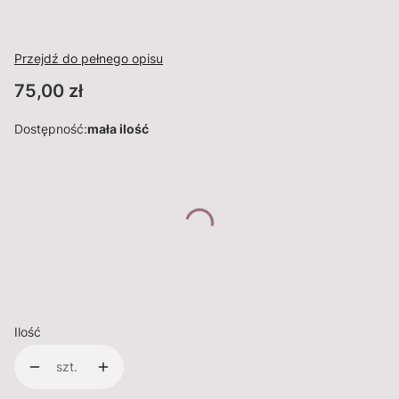
Przejdź do pełnego opisu
Cena
75,00 zł
Dostępność:
mała ilość
Wybierz wariant produktu:
Poszczególne warianty mogą różnić się ceną
*
Rozmiar i ramka
Wybierz
Ilość
szt.