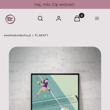
Hej, miło Cię widzieć!
Produkty w koszyk
Otwórz wyszukiwarkę
Szukaj
Zaloguj się
Koszyk
Sklep
ewelinakordecka.pl
PLAKATY